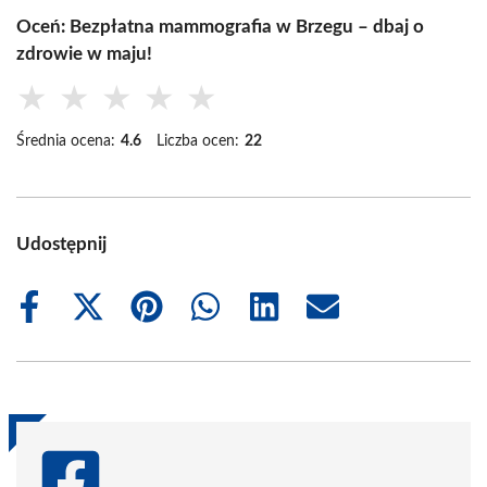
Oceń: Bezpłatna mammografia w Brzegu – dbaj o
zdrowie w maju!
★
★
★
★
★
Średnia ocena:
4.6
Liczba ocen:
22
Udostępnij
Share
Share
Share
Share
Share
Share
on
on
on
on
on
on
Facebook
X
Pinterest
WhatsApp
LinkedIn
Email
(Twitter)