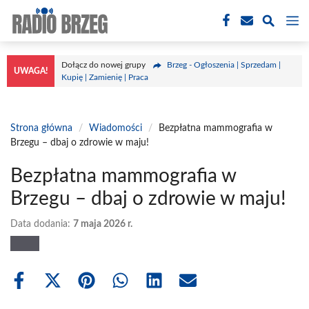
Przejdź
M
do
treści
Dołącz do nowej grupy
Brzeg - Ogłoszenia | Sprzedam |
UWAGA!
Kupię | Zamienię | Praca
Strona główna
/
Wiadomości
/
Bezpłatna mammografia w
Brzegu – dbaj o zdrowie w maju!
Bezpłatna mammografia w
Brzegu – dbaj o zdrowie w maju!
Data dodania:
7 maja 2026 r.
Share
Share
Share
Share
Share
Share
on
on
on
on
on
on
Facebook
X
Pinterest
WhatsApp
LinkedIn
Email