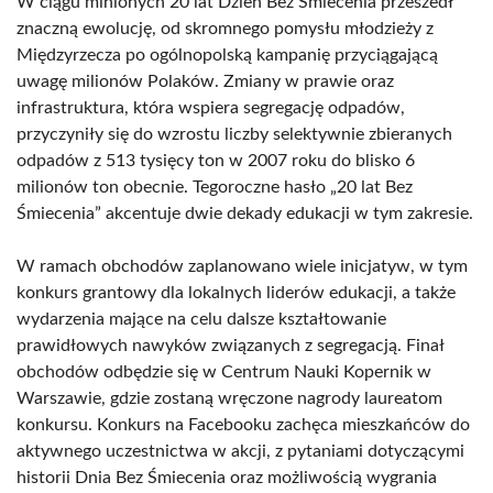
W ciągu minionych 20 lat Dzień Bez Śmiecenia przeszedł
znaczną ewolucję, od skromnego pomysłu młodzieży z
Międzyrzecza po ogólnopolską kampanię przyciągającą
uwagę milionów Polaków. Zmiany w prawie oraz
infrastruktura, która wspiera segregację odpadów,
przyczyniły się do wzrostu liczby selektywnie zbieranych
odpadów z 513 tysięcy ton w 2007 roku do blisko 6
milionów ton obecnie. Tegoroczne hasło „20 lat Bez
Śmiecenia” akcentuje dwie dekady edukacji w tym zakresie.
W ramach obchodów zaplanowano wiele inicjatyw, w tym
konkurs grantowy dla lokalnych liderów edukacji, a także
wydarzenia mające na celu dalsze kształtowanie
prawidłowych nawyków związanych z segregacją. Finał
obchodów odbędzie się w Centrum Nauki Kopernik w
Warszawie, gdzie zostaną wręczone nagrody laureatom
konkursu. Konkurs na Facebooku zachęca mieszkańców do
aktywnego uczestnictwa w akcji, z pytaniami dotyczącymi
historii Dnia Bez Śmiecenia oraz możliwością wygrania