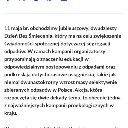
on
on
on
on
on
on
Facebook
X
Pinterest
WhatsApp
LinkedIn
Email
(Twitter)
11 maja br. obchodzimy jubileuszowy, dwudziesty
Dzień Bez Śmiecenia, który ma na celu zwiększenie
świadomości społecznej dotyczącej segregacji
odpadów. W ramach kampanii organizatorzy
przypominają o znaczeniu edukacji w
odpowiedzialnym postępowaniu z odpadami oraz
podkreślają dotychczasowe osiągnięcia, takie jak
niemal dwunastokrotny wzrost masy selektywnie
zbieranych odpadów w Polsce. Akcja, która
rozpoczęła się dwie dekady temu, to obecnie jedna
z najważniejszych kampanii proekologicznych w
kraju.