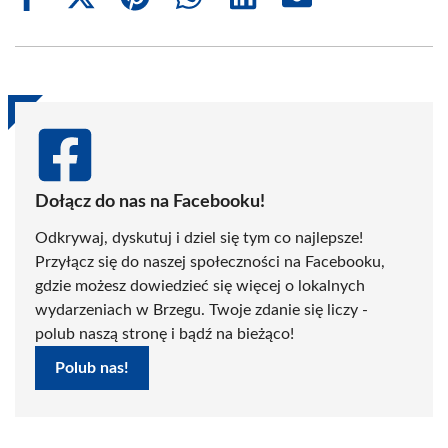
Share
Share
Share
Share
Share
Share
on
on
on
on
on
on
Facebook
X
Pinterest
WhatsApp
LinkedIn
Email
(Twitter)
Dołącz do nas na Facebooku!
Odkrywaj, dyskutuj i dziel się tym co najlepsze!
Przyłącz się do naszej społeczności na Facebooku,
gdzie możesz dowiedzieć się więcej o lokalnych
wydarzeniach w Brzegu. Twoje zdanie się liczy -
polub naszą stronę i bądź na bieżąco!
Polub nas!