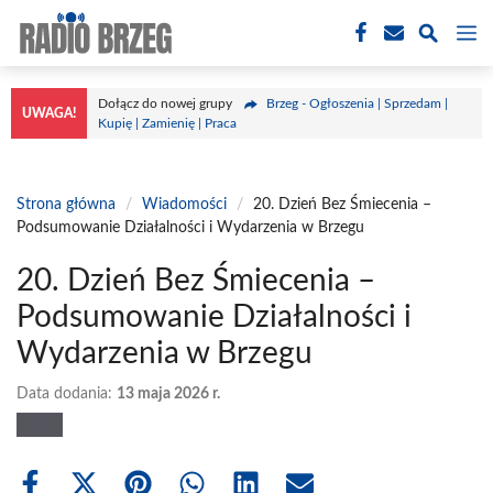
Przejdź
M
do
treści
Dołącz do nowej grupy
Brzeg - Ogłoszenia | Sprzedam |
UWAGA!
Kupię | Zamienię | Praca
Strona główna
/
Wiadomości
/
20. Dzień Bez Śmiecenia –
Podsumowanie Działalności i Wydarzenia w Brzegu
20. Dzień Bez Śmiecenia –
Podsumowanie Działalności i
Wydarzenia w Brzegu
Data dodania:
13 maja 2026 r.
Share
Share
Share
Share
Share
Share