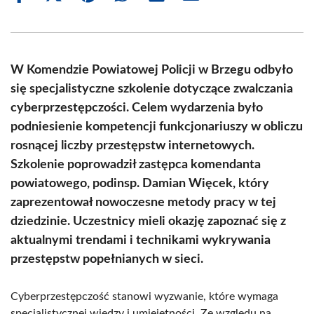
on
on
on
on
on
on
Facebook
X
Pinterest
WhatsApp
LinkedIn
Email
(Twitter)
W Komendzie Powiatowej Policji w Brzegu odbyło
się specjalistyczne szkolenie dotyczące zwalczania
cyberprzestępczości. Celem wydarzenia było
podniesienie kompetencji funkcjonariuszy w obliczu
rosnącej liczby przestępstw internetowych.
Szkolenie poprowadził zastępca komendanta
powiatowego, podinsp. Damian Więcek, który
zaprezentował nowoczesne metody pracy w tej
dziedzinie. Uczestnicy mieli okazję zapoznać się z
aktualnymi trendami i technikami wykrywania
przestępstw popełnianych w sieci.
Cyberprzestępczość stanowi wyzwanie, które wymaga
specjalistycznej wiedzy i umiejętności. Ze względu na