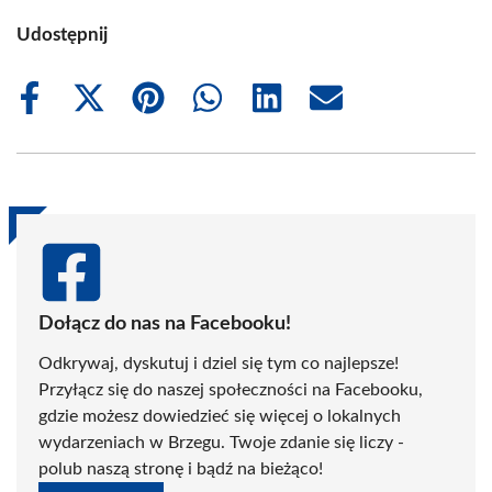
Udostępnij
Share
Share
Share
Share
Share
Share
on
on
on
on
on
on
Facebook
X
Pinterest
WhatsApp
LinkedIn
Email
(Twitter)
Dołącz do nas na Facebooku!
Odkrywaj, dyskutuj i dziel się tym co najlepsze!
Przyłącz się do naszej społeczności na Facebooku,
gdzie możesz dowiedzieć się więcej o lokalnych
wydarzeniach w Brzegu. Twoje zdanie się liczy -
polub naszą stronę i bądź na bieżąco!