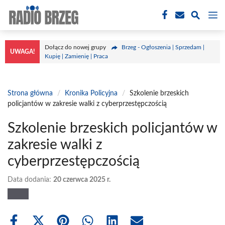
Przejdź
M
do
treści
Dołącz do nowej grupy
Brzeg - Ogłoszenia | Sprzedam |
UWAGA!
Kupię | Zamienię | Praca
Strona główna
/
Kronika Policyjna
/
Szkolenie brzeskich
policjantów w zakresie walki z cyberprzestępczością
Szkolenie brzeskich policjantów w
zakresie walki z
cyberprzestępczością
Data dodania:
20 czerwca 2025 r.
Share
Share
Share
Share
Share
Share