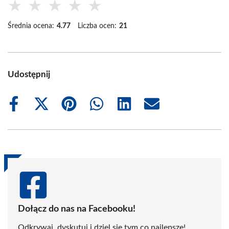
★
★
★
★
★
Średnia ocena:
4.77
Liczba ocen:
21
Udostępnij
Share
Share
Share
Share
Share
Share
on
on
on
on
on
on
Facebook
X
Pinterest
WhatsApp
LinkedIn
Email
(Twitter)
Dołącz do nas na Facebooku!
Odkrywaj, dyskutuj i dziel się tym co najlepsze!