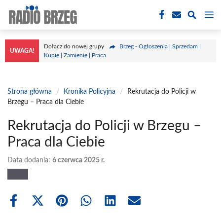
Przejdź
M
do
treści
Dołącz do nowej grupy
Brzeg - Ogłoszenia | Sprzedam |
UWAGA!
Kupię | Zamienię | Praca
Strona główna
/
Kronika Policyjna
/
Rekrutacja do Policji w
Brzegu – Praca dla Ciebie
Rekrutacja do Policji w Brzegu –
Praca dla Ciebie
Data dodania:
6 czerwca 2025 r.
Share
Share
Share
Share
Share
Share
on
on
on
on
on
on
Facebook
X
Pinterest
WhatsApp
LinkedIn
Email