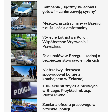
Kampania „Bądźmy świadomi i
gotowi – zanim zawyją syreny”
Mężczyzna zatrzymany w Brzegu
z dużą ilością amfetaminy
95-lecie Lotnictwa Policji:
Współczesne Wyzwania i
Przyszłość
Fala upałów w Brzegu – zadbaj o
bezpieczeństwo swoje i bliskich
Nietrzeźwy kierowca
spowodował kolizję z
kombajnem w Żelaznej
100-lecie służby dzielnicowych
w Brzegu: Przykład mł. asp.
Piotra Piwko
Zamiana oficera prasowego w
brzeskiej policji