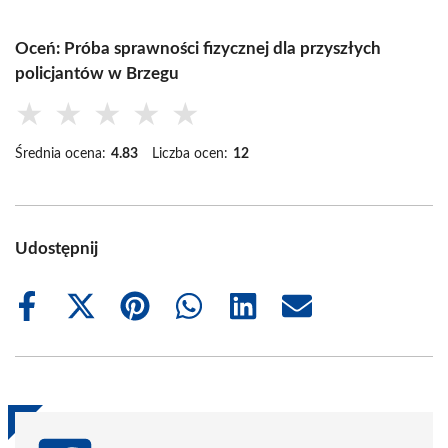
Oceń: Próba sprawności fizycznej dla przyszłych
policjantów w Brzegu
★
★
★
★
★
Średnia ocena:
4.83
Liczba ocen:
12
Udostępnij
Share
Share
Share
Share
Share
Share
on
on
on
on
on
on
Facebook
X
Pinterest
WhatsApp
LinkedIn
Email
(Twitter)