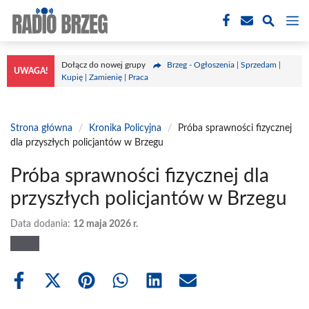
Przejdź
M
do
treści
Dołącz do nowej grupy
Brzeg - Ogłoszenia | Sprzedam |
UWAGA!
Kupię | Zamienię | Praca
Strona główna
/
Kronika Policyjna
/
Próba sprawności fizycznej
dla przyszłych policjantów w Brzegu
Próba sprawności fizycznej dla
przyszłych policjantów w Brzegu
Data dodania:
12 maja 2026 r.
Share
Share
Share
Share
Share
Share
on
on
on
on
on
on
Facebook
X
Pinterest
WhatsApp
LinkedIn
Email