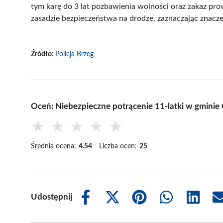
tym karę do 3 lat pozbawienia wolności oraz zakaz pr
zasadzie bezpieczeństwa na drodze, zaznaczając znacz
Źródło:
Policja Brzeg
Oceń: Niebezpieczne potrącenie 11-latki w gmini
★
★
★
★
★
Średnia ocena:
4.54
Liczba ocen:
25
Udostępnij
Share
Share
Share
Share
Share
on
on
on
on
on
Facebook
X
Pinterest
WhatsApp
LinkedIn