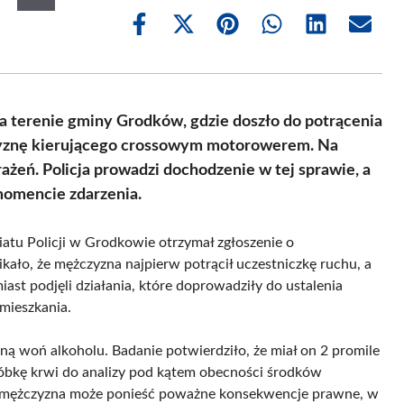
Share
Share
Share
Share
Share
Share
on
on
on
on
on
on
Facebook
X
Pinterest
WhatsApp
LinkedIn
Email
(Twitter)
na terenie gminy Grodków, gdzie doszło do potrącenia
czyznę kierującego crossowym motorowerem. Na
ażeń. Policja prowadzi dochodzenie w tej sprawie, a
momencie zdarzenia.
iatu Policji w Grodkowie otrzymał zgłoszenie o
ło, że mężczyzna najpierw potrącił uczestniczkę ruchu, a
miast podjęli działania, które doprowadziły do ustalenia
mieszkania.
ną woń alkoholu. Badanie potwierdziło, że miał on 2 promile
óbkę krwi do analizy pod kątem obecności środków
ia, mężczyzna może ponieść poważne konsekwencje prawne, w