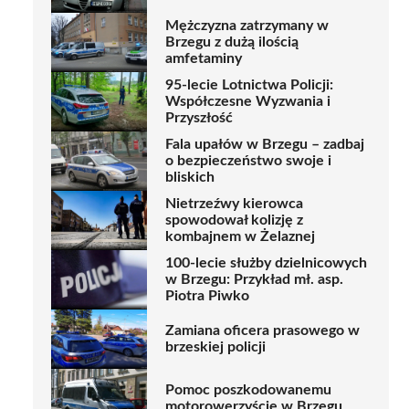
Mężczyzna zatrzymany w
Brzegu z dużą ilością
amfetaminy
95-lecie Lotnictwa Policji:
Współczesne Wyzwania i
Przyszłość
Fala upałów w Brzegu – zadbaj
o bezpieczeństwo swoje i
bliskich
Nietrzeźwy kierowca
spowodował kolizję z
kombajnem w Żelaznej
100-lecie służby dzielnicowych
w Brzegu: Przykład mł. asp.
Piotra Piwko
Zamiana oficera prasowego w
brzeskiej policji
Pomoc poszkodowanemu
motorowerzyście w Brzegu