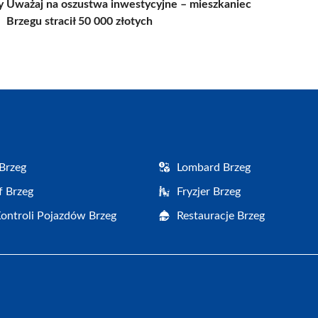
y
Uważaj na oszustwa inwestycyjne – mieszkaniec
Brzegu stracił 50 000 złotych
Brzeg
Lombard Brzeg
f Brzeg
Fryzjer Brzeg
Kontroli Pojazdów Brzeg
Restauracje Brzeg