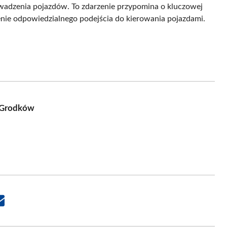
owadzenia pojazdów. To zdarzenie przypomina o kluczowej
enie odpowiedzialnego podejścia do kierowania pojazdami.
e Grodków
Share
on
Email