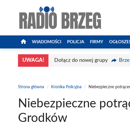
Przejdź
do
treści
WIADOMOŚCI
POLICJA
FIRMY
OGŁOSZE
UWAGA!
Dołącz do nowej grupy
Brze
Strona główna
/
Kronika Policyjna
/
Niebezpieczne potrące
Niebezpieczne potrąc
Grodków