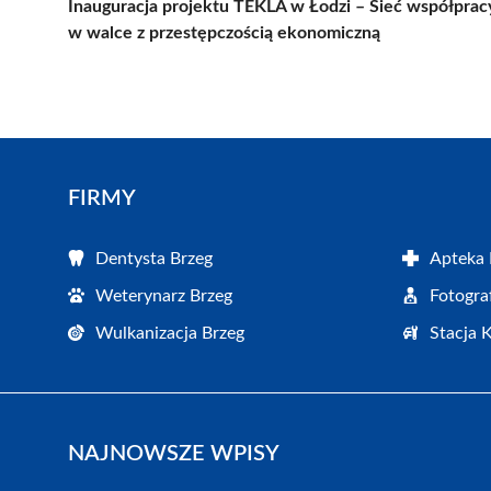
Inauguracja projektu TEKLA w Łodzi – Sieć współprac
w walce z przestępczością ekonomiczną
FIRMY
Dentysta Brzeg
Apteka 
Weterynarz Brzeg
Fotogra
Wulkanizacja Brzeg
Stacja 
NAJNOWSZE WPISY