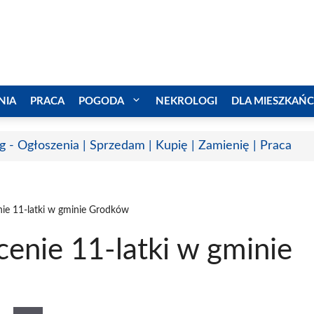
NIA
PRACA
POGODA
NEKROLOGI
DLA MIESZKAŃ
g - Ogłoszenia | Sprzedam | Kupię | Zamienię | Praca
nie 11-latki w gminie Grodków
enie 11-latki w gminie