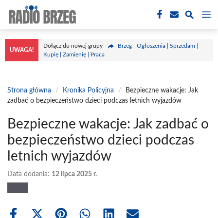
Przejdź
M
do
treści
Dołącz do nowej grupy
Brzeg - Ogłoszenia | Sprzedam |
UWAGA!
Kupię | Zamienię | Praca
Strona główna
/
Kronika Policyjna
/
Bezpieczne wakacje: Jak
zadbać o bezpieczeństwo dzieci podczas letnich wyjazdów
Bezpieczne wakacje: Jak zadbać o
bezpieczeństwo dzieci podczas
letnich wyjazdów
Data dodania:
12 lipca 2025 r.
Share
Share
Share
Share
Share
Share