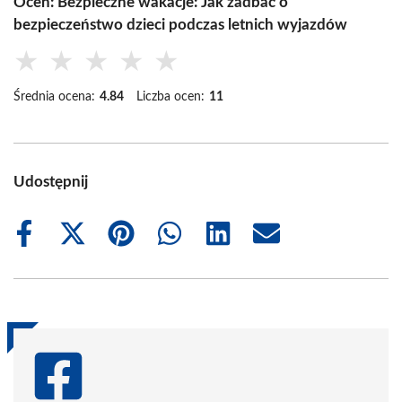
Oceń: Bezpieczne wakacje: Jak zadbać o
bezpieczeństwo dzieci podczas letnich wyjazdów
★
★
★
★
★
Średnia ocena:
4.84
Liczba ocen:
11
Udostępnij
Share
Share
Share
Share
Share
Share
on
on
on
on
on
on
Facebook
X
Pinterest
WhatsApp
LinkedIn
Email
(Twitter)