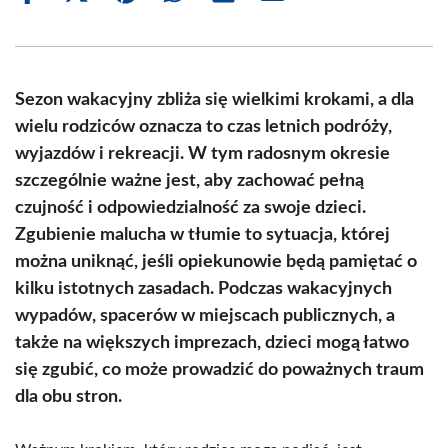
on
on
on
on
on
on
Facebook
X
Pinterest
WhatsApp
LinkedIn
Email
(Twitter)
Sezon wakacyjny zbliża się wielkimi krokami, a dla
wielu rodziców oznacza to czas letnich podróży,
wyjazdów i rekreacji. W tym radosnym okresie
szczególnie ważne jest, aby zachować pełną
czujność i odpowiedzialność za swoje dzieci.
Zgubienie malucha w tłumie to sytuacja, której
można uniknąć, jeśli opiekunowie będą pamiętać o
kilku istotnych zasadach. Podczas wakacyjnych
wypadów, spacerów w miejscach publicznych, a
także na większych imprezach, dzieci mogą łatwo
się zgubić, co może prowadzić do poważnych traum
dla obu stron.