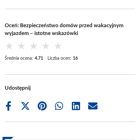
Oceń: Bezpieczeństwo domów przed wakacyjnym
wyjazdem – istotne wskazówki
★
★
★
★
★
Średnia ocena:
4.71
Liczba ocen:
16
Udostępnij
Share
Share
Share
Share
Share
Share
on
on
on
on
on
on
Facebook
X
Pinterest
WhatsApp
LinkedIn
Email
(Twitter)