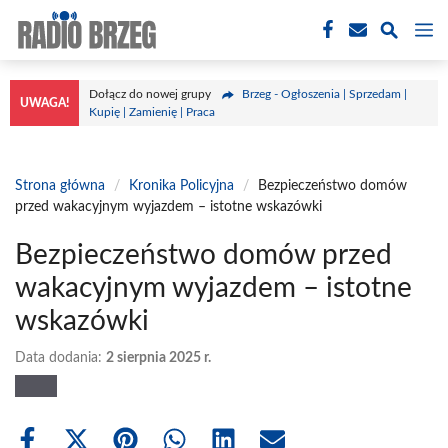
Przejdź
M
do
treści
Dołącz do nowej grupy
Brzeg - Ogłoszenia | Sprzedam |
UWAGA!
Kupię | Zamienię | Praca
Strona główna
/
Kronika Policyjna
/
Bezpieczeństwo domów
przed wakacyjnym wyjazdem – istotne wskazówki
Bezpieczeństwo domów przed
wakacyjnym wyjazdem – istotne
wskazówki
Data dodania:
2 sierpnia 2025 r.
Share
Share
Share
Share
Share
Share