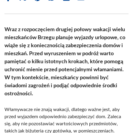
on
on
on
on
on
on
Facebook
X
Pinterest
WhatsApp
LinkedIn
Email
(Twitter)
Wraz z rozpoczęciem drugiej połowy wakacji wielu
mieszkańców Brzegu planuje wyjazdy urlopowe, co
wiąże się z koniecznością zabezpieczenia domów i
mieszkań. Przed wyruszeniem w podróż warto
pamiętać o kilku istotnych krokach, które pomogą
uchronić mienie przed potencjalnymi włamaniami.
W tym kontekście, mieszkańcy powinni być
świadomi zagrożeń i podjąć odpowiednie środki
ostrożności.
Włamywacze nie znają wakacji, dlatego ważne jest, aby
przed wyjazdem odpowiednio zabezpieczyć dom. Zaleca
się, aby nie pozostawiać wartościowych przedmiotów,
takich jak biżuteria czy gotówka, w pomieszczeniach.