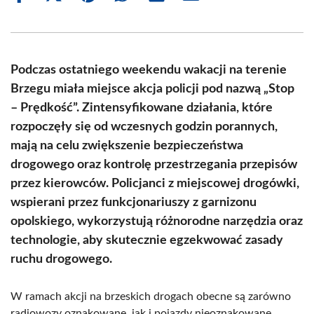
on
on
on
on
on
on
Facebook
X
Pinterest
WhatsApp
LinkedIn
Email
(Twitter)
Podczas ostatniego weekendu wakacji na terenie
Brzegu miała miejsce akcja policji pod nazwą „Stop
– Prędkość”. Zintensyfikowane działania, które
rozpoczęły się od wczesnych godzin porannych,
mają na celu zwiększenie bezpieczeństwa
drogowego oraz kontrolę przestrzegania przepisów
przez kierowców. Policjanci z miejscowej drogówki,
wspierani przez funkcjonariuszy z garnizonu
opolskiego, wykorzystują różnorodne narzędzia oraz
technologie, aby skutecznie egzekwować zasady
ruchu drogowego.
W ramach akcji na brzeskich drogach obecne są zarówno
radiowozy oznakowane, jak i pojazdy nieoznakowane.