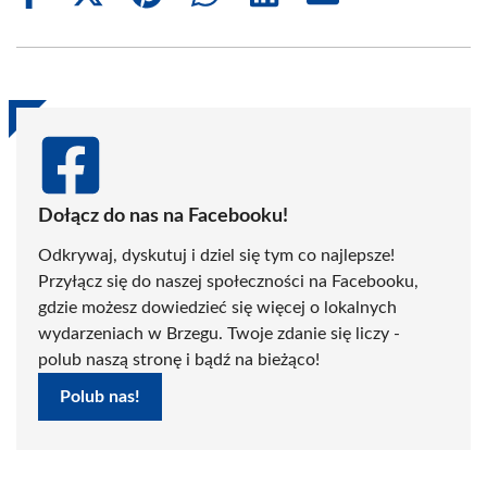
on
on
on
on
on
on
Facebook
X
Pinterest
WhatsApp
LinkedIn
Email
(Twitter)
Dołącz do nas na Facebooku!
Odkrywaj, dyskutuj i dziel się tym co najlepsze!
Przyłącz się do naszej społeczności na Facebooku,
gdzie możesz dowiedzieć się więcej o lokalnych
wydarzeniach w Brzegu. Twoje zdanie się liczy -
polub naszą stronę i bądź na bieżąco!
Polub nas!