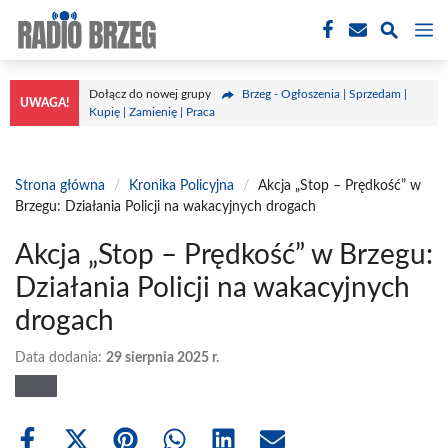
Przejdź
M
do
treści
Dołącz do nowej grupy
Brzeg - Ogłoszenia | Sprzedam |
UWAGA!
Kupię | Zamienię | Praca
Strona główna
/
Kronika Policyjna
/
Akcja „Stop – Prędkość” w
Brzegu: Działania Policji na wakacyjnych drogach
Akcja „Stop – Prędkość” w Brzegu:
Działania Policji na wakacyjnych
drogach
Data dodania:
29 sierpnia 2025 r.
Share
Share
Share
Share
Share
Share