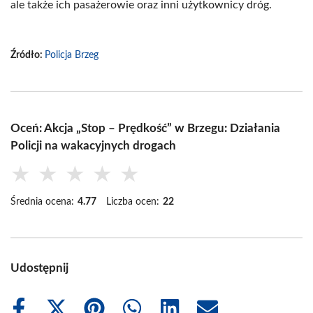
ale także ich pasażerowie oraz inni użytkownicy dróg.
Źródło:
Policja Brzeg
Oceń: Akcja „Stop – Prędkość” w Brzegu: Działania
Policji na wakacyjnych drogach
★
★
★
★
★
Średnia ocena:
4.77
Liczba ocen:
22
Udostępnij
Share
Share
Share
Share
Share
Share