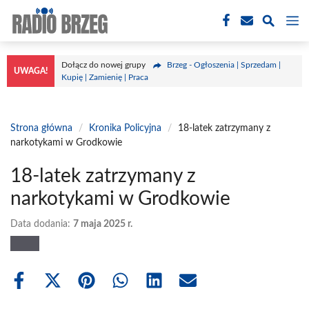
Przejdź
M
do
treści
Dołącz do nowej grupy
Brzeg - Ogłoszenia | Sprzedam |
UWAGA!
Kupię | Zamienię | Praca
Strona główna
/
Kronika Policyjna
/
18-latek zatrzymany z
narkotykami w Grodkowie
18-latek zatrzymany z
narkotykami w Grodkowie
Data dodania:
7 maja 2025 r.
Share
Share
Share
Share
Share
Share
on
on
on
on
on
on
Facebook
X
Pinterest
WhatsApp
LinkedIn
Email