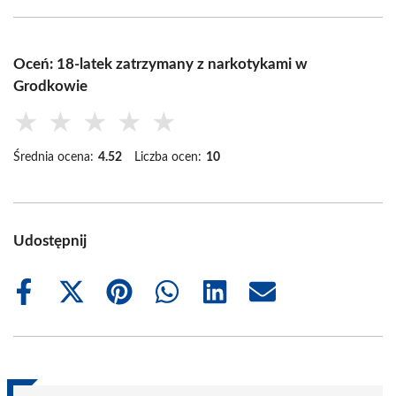
Oceń: 18-latek zatrzymany z narkotykami w
Grodkowie
★
★
★
★
★
Średnia ocena:
4.52
Liczba ocen:
10
Udostępnij
Share
Share
Share
Share
Share
Share
on
on
on
on
on
on
Facebook
X
Pinterest
WhatsApp
LinkedIn
Email
(Twitter)