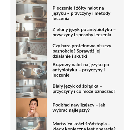
Pieczenie i żółty nalot na
języku – przyczyny i metody
leczenia
Zielony język po antybiotyku –
przyczyny i sposoby leczenia
Czy baza proteinowa niszczy
paznokcie? Sprawdź jej
działanie i skutki
Brązowy nalot na języku po
antybiotyku – przyczyny i
leczenie
Biały język od żołądka –
przyczyny i co może oznaczać?
Podkład nawilżający – jak
wybrać najlepszy?
Martwica kości śródstopia –
kiedy konieczna jest operacja?