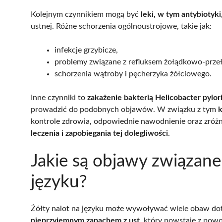
Kolejnym czynnikiem mogą być
leki, w tym antybiotyki
ustnej. Różne schorzenia ogólnoustrojowe, takie jak:
infekcje grzybicze,
problemy związane z refluksem żołądkowo-prz
schorzenia wątroby i pęcherzyka żółciowego.
Inne czynniki to
zakażenie bakterią Helicobacter pylo
prowadzić do podobnych objawów. W związku z tym
k
kontrole zdrowia, odpowiednie nawodnienie oraz zróżn
leczenia i zapobiegania tej dolegliwości
.
Jakie są objawy związane
języku?
Żółty nalot na języku może wywoływać wiele obaw dot
nieprzyjemnym zapachem z ust
, który powstaje z pow