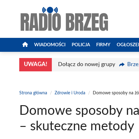
Przejdź
do
treści
WIADOMOŚCI
POLICJA
FIRMY
OGŁOSZE
UWAGA!
Dołącz do nowej grupy
Brze
Strona główna
/
Zdrowie i Uroda
/
Domowe sposoby na żółt
Domowe sposoby na ż
– skuteczne metody