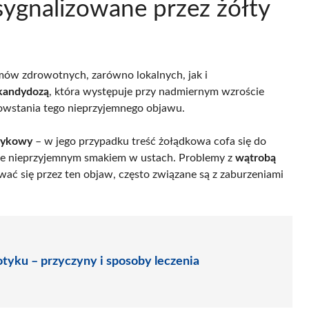
sygnalizowane przez żółty
mów zdrowotnych, zarówno lokalnych, jak i
kandydozą
, która występuje przy nadmiernym wzroście
owstania tego nieprzyjemnego objawu.
łykowy
– w jego przypadku treść żołądkowa cofa się do
akże nieprzyjemnym smakiem w ustach. Problemy z
wątrobą
ć się przez ten objaw, często związane są z zaburzeniami
otyku – przyczyny i sposoby leczenia