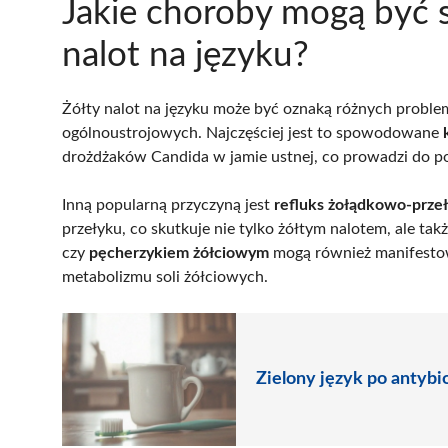
Jakie choroby mogą być 
nalot na języku?
Żółty nalot na języku może być oznaką różnych proble
ogólnoustrojowych. Najczęściej jest to spowodowane
drożdżaków Candida w jamie ustnej, co prowadzi do p
Inną popularną przyczyną jest
refluks żołądkowo-prze
przełyku, co skutkuje nie tylko żółtym nalotem, ale t
czy
pęcherzykiem żółciowym
mogą również manifestowa
metabolizmu soli żółciowych.
Zielony język po antybi