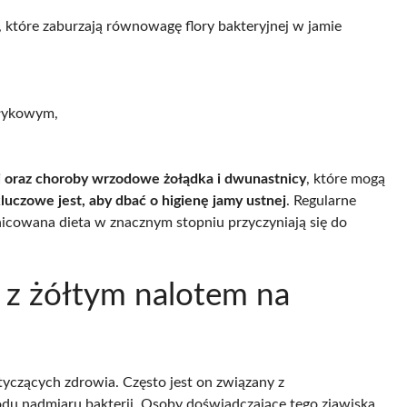
, które zaburzają równowagę flory bakteryjnej w jamie
ełykowym,
ri oraz choroby wrzodowe żołądka i dwunastnicy
, które mogą
luczowe jest, aby dbać o higienę jamy ustnej
. Regularne
icowana dieta w znacznym stopniu przyczyniają się do
 z żółtym nalotem na
yczących zdrowia. Często jest on związany z
odu nadmiaru bakterii. Osoby doświadczające tego zjawiska