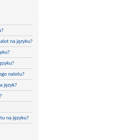
u?
alot na języku?
zyku?
języku?
ego nalotu?
a język?
?
tu na języku?