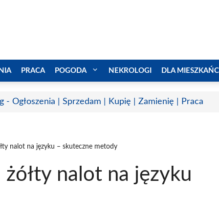
NIA
PRACA
POGODA
NEKROLOGI
DLA MIESZKAŃ
g - Ogłoszenia | Sprzedam | Kupię | Zamienię | Praca
y nalot na języku – skuteczne metody
ółty nalot na języku