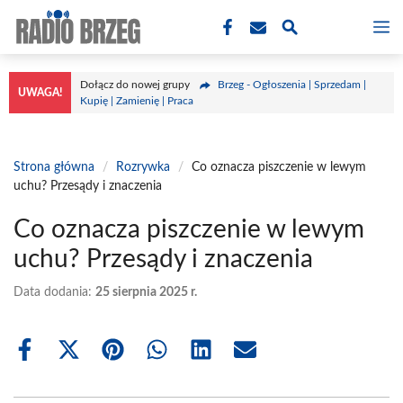
Przejdź
M
do
treści
Dołącz do nowej grupy
Brzeg - Ogłoszenia | Sprzedam |
UWAGA!
Kupię | Zamienię | Praca
Strona główna
/
Rozrywka
/
Co oznacza piszczenie w lewym
uchu? Przesądy i znaczenia
Co oznacza piszczenie w lewym
uchu? Przesądy i znaczenia
Data dodania:
25 sierpnia 2025 r.
Share
Share
Share
Share
Share
Share
on
on
on
on
on
on
Facebook
X
Pinterest
WhatsApp
LinkedIn
Email
(Twitter)