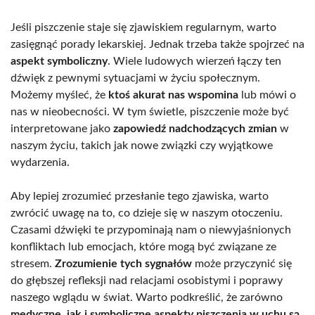
Jeśli piszczenie staje się zjawiskiem regularnym, warto
zasięgnąć porady lekarskiej. Jednak trzeba także spojrzeć na
aspekt symboliczny
. Wiele ludowych wierzeń łączy ten
dźwięk z pewnymi sytuacjami w życiu społecznym.
Możemy myśleć, że
ktoś akurat nas wspomina
lub mówi o
nas w nieobecności. W tym świetle, piszczenie może być
interpretowane jako
zapowiedź nadchodzących zmian
w
naszym życiu, takich jak nowe związki czy wyjątkowe
wydarzenia.
Aby lepiej zrozumieć przesłanie tego zjawiska, warto
zwrócić uwagę na to, co dzieje się w naszym otoczeniu.
Czasami dźwięki te przypominają nam o niewyjaśnionych
konfliktach lub emocjach, które mogą być związane ze
stresem.
Zrozumienie tych sygnałów
może przyczynić się
do głębszej refleksji nad relacjami osobistymi i poprawy
naszego wglądu w świat. Warto podkreślić, że zarówno
medyczne, jak i symboliczne aspekty piszczenia w uchu są