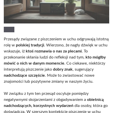
Przesądy związane z piszczeniem w uchu odgrywają istotną
rolę w
polskiej tradycji
. Wierzono, że nagły dźwięk w uchu
wskazuje, iż
ktoś rozmawia o nas za plecami
. To
przekonanie skłania ludzi do refleksji nad tym,
kto mógłby
mówić o nich w danym momencie
. Co ciekawe, niektórzy
interpretują piszczenie jako
dobry znak
, sugerujący
nadchodzące szczęście
. Może to zwiastować nowe
znajomości lub pozytywne zmiany w naszym życiu.
W związku z tym ten przesąd oscyluje pomiędzy
negatywnymi skojarzeniami z obgadywaniem a
obietnicą
nadchodzących, korzystnych wydarzeń
dla osoby, która go
doświadcza. W szerszym kontekście piszczenie w uchu