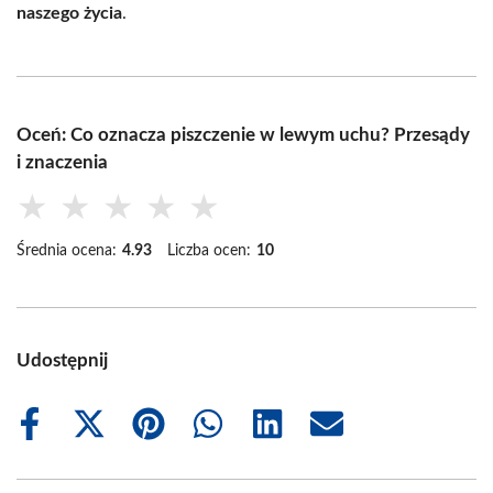
naszego życia
.
Oceń: Co oznacza piszczenie w lewym uchu? Przesądy
i znaczenia
★
★
★
★
★
Średnia ocena:
4.93
Liczba ocen:
10
Udostępnij
Share
Share
Share
Share
Share
Share
on
on
on
on
on
on
Facebook
X
Pinterest
WhatsApp
LinkedIn
Email
(Twitter)