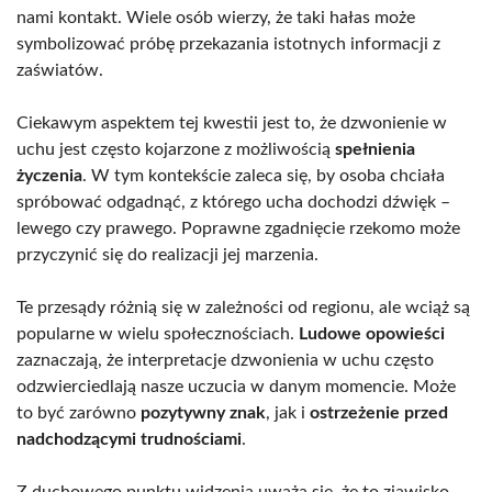
nami kontakt. Wiele osób wierzy, że taki hałas może
symbolizować próbę przekazania istotnych informacji z
zaświatów.
Ciekawym aspektem tej kwestii jest to, że dzwonienie w
uchu jest często kojarzone z możliwością
spełnienia
życzenia
. W tym kontekście zaleca się, by osoba chciała
spróbować odgadnąć, z którego ucha dochodzi dźwięk –
lewego czy prawego. Poprawne zgadnięcie rzekomo może
przyczynić się do realizacji jej marzenia.
Te przesądy różnią się w zależności od regionu, ale wciąż są
popularne w wielu społecznościach.
Ludowe opowieści
zaznaczają, że interpretacje dzwonienia w uchu często
odzwierciedlają nasze uczucia w danym momencie. Może
to być zarówno
pozytywny znak
, jak i
ostrzeżenie przed
nadchodzącymi trudnościami
.
Z duchowego punktu widzenia uważa się, że to zjawisko