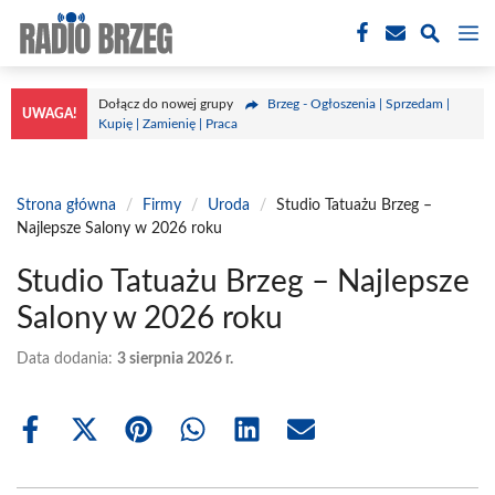
Przejdź
M
do
treści
Dołącz do nowej grupy
Brzeg - Ogłoszenia | Sprzedam |
UWAGA!
Kupię | Zamienię | Praca
Strona główna
/
Firmy
/
Uroda
/
Studio Tatuażu Brzeg –
Najlepsze Salony w 2026 roku
Studio Tatuażu Brzeg – Najlepsze
Salony w 2026 roku
Data dodania:
3 sierpnia 2026 r.
Share
Share
Share
Share
Share
Share
on
on
on
on
on
on
Facebook
X
Pinterest
WhatsApp
LinkedIn
Email
(Twitter)