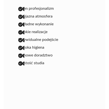
pełen profesjonalizm
przyjazna atmosfera
dokładne wykonanie
szybkie realizacje
indywidualne podejście
wysoka higiena
fachowe doradztwo
czystość studia