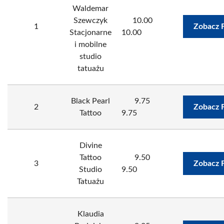
Waldemar
Szewczyk
10.00
1
Zobacz 
Stacjonarne
10.00
i mobilne
studio
tatuażu
Black Pearl
9.75
2
Zobacz 
Tattoo
9.75
Divine
Tattoo
9.50
3
Zobacz 
Studio
9.50
Tatuażu
Klaudia