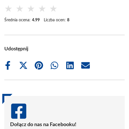
★
★
★
★
★
Średnia ocena:
4.99
Liczba ocen:
8
Udostępnij
Share
Share
Share
Share
Share
Share
on
on
on
on
on
on
Facebook
X
Pinterest
WhatsApp
LinkedIn
Email
(Twitter)
Dołącz do nas na Facebooku!