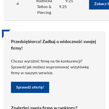
Rudnicka
9.25
4
Zobacz 
Tattoo &
9.25
Piercing
Przedsiębiorco! Zadbaj o widoczność swojej
firmy!
Chcesz wyróżnić firmę na tle konkurencji?
Sprawdź jak możesz wypromować wizytówkę
firmy w naszym serwisie.
Sprawdź ofertę!
Znalazłeś swoją firmę w rankingu?