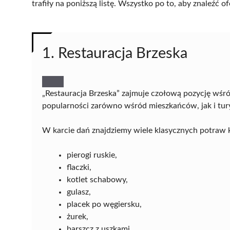
trafiły na poniższą listę. Wszystko po to, aby znaleźć
1. Restauracja Brzeska
„Restauracja Brzeska” zajmuje czołową pozycję wśród
popularności zarówno wśród mieszkańców, jak i tur
W karcie dań znajdziemy wiele klasycznych potraw k
pierogi ruskie,
flaczki,
kotlet schabowy,
gulasz,
placek po węgiersku,
żurek,
barszcz z uszkami.