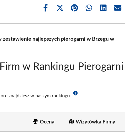
Share
Share
Share
Share
Share
Share
on
on
on
on
on
on
Facebook
X
Pinterest
WhatsApp
LinkedIn
Email
(Twitter)
 zestawienie najlepszych pierogarni w Brzegu w
Firm w Rankingu Pierogarni
które znajdziesz w naszym rankingu.
Ocena
Wizytówka Firmy