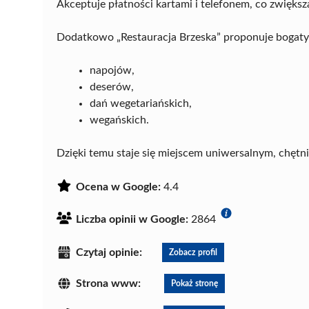
Akceptuje płatności kartami i telefonem, co zwięks
Dodatkowo „Restauracja Brzeska” proponuje bogaty
napojów,
deserów,
dań wegetariańskich,
wegańskich.
Dzięki temu staje się miejscem uniwersalnym, chętn
Ocena w Google:
4.4
Liczba opinii w Google:
2864
Czytaj opinie:
Zobacz profil
Strona www:
Pokaż stronę