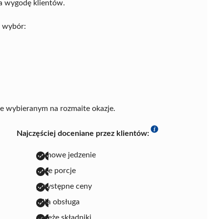
za wygodę klientów.
 wybór:
ie wybieranym na rozmaite okazje.
Najczęściej doceniane przez klientów:
domowe jedzenie
duże porcje
przystępne ceny
miła obsługa
świeże składniki