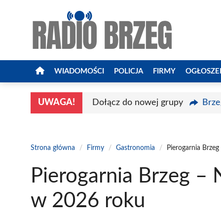
Przejdź
do
treści
WIADOMOŚCI
POLICJA
FIRMY
OGŁOSZE
UWAGA!
Dołącz do nowej grupy
Brze
Strona główna
/
Firmy
/
Gastronomia
/
Pierogarnia Brzeg
Pierogarnia Brzeg – 
w 2026 roku