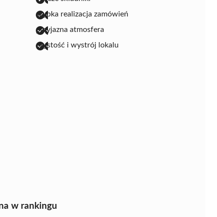
szybka realizacja zamówień
przyjazna atmosfera
czystość i wystrój lokalu
na w rankingu